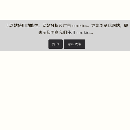
上海璞麗
此网站使用功能性、网站分析及广告 cookies。继续浏览此网站，即
中国上海市静安区常德路 1 号
表示您同意我们
使用 cookies
。
邮政编码 200040
好的
隐私政策
交通指示
联系我们
电话：
+86 21 3203 9999
电邮：
information@thepuli.com
隐私政策
上海虹桥国际机场 (SHA)
20 分钟
上海浦东国际机场 (PVG)
45 分钟