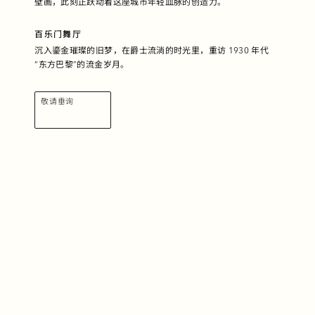
壁画，此刻正跃动着这座城市年轻血脉的
创造力。
百乐门舞厅
沉入鎏金璀璨的旧梦，在爵士流淌的时光里，重访 1930 年代
“东方巴黎”的流金岁月。
敬请垂询