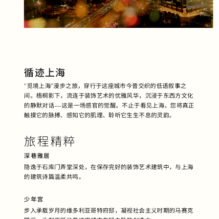
循迹上海
“觅境上海”漫步之旅，穿行于这座城市今昔交织的低语叙事之
间。梧桐影下，流连于装饰艺术的优雅风华，沉浸于东西方文化
的静默对话——这是一场感官的觉醒。不止于看见上海，您将真正
触摸它的脉搏、感知它的肌理、
聆听它生生不息的灵韵。
旅程精粹
深巷雅居
隐逸于石库门弄堂深处，在保存完好的装饰艺术建筑中，与上海
的建筑诗篇温柔共鸣。
少年宫
步入承载岁月的维多利亚哥特府邸，凝视社会主义时期的马赛克